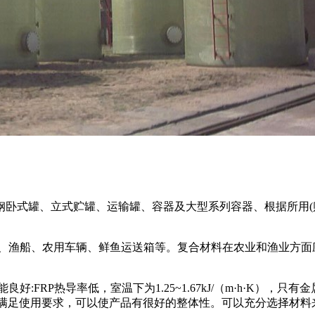
卧式罐、立式贮罐、运输罐、容器及大型系列容器、根据所用(
、渔船、农用车辆、鲜鱼运送箱等。复合材料在农业和渔业方面应
热导率低，室温下为1.25~1.67kJ/（m·h·K），只有金属
，来满足使用要求，可以使产品有很好的整体性。可以充分选择材