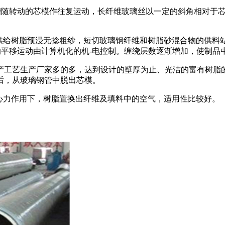
胶槽随转动的芯模作往复运动，长纤维玻璃丝以一定的斜角相对于
个供给树脂预浸无捻粗纱，短切玻璃钢纤维和树脂砂混合物的供
的平移运动由计算机化的机-电控制。缠绕层数逐渐增加，使制品
产工艺生产厂家多的多，达到设计的壁厚为止、光洁的富有树脂
后，从玻璃钢管中脱出芯模。
离心力作用下，树脂置换出纤维及填料中的空气，适用性比较好。