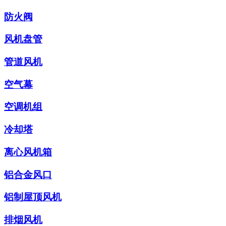
防火阀
风机盘管
管道风机
空气幕
空调机组
冷却塔
离心风机箱
铝合金风口
铝制屋顶风机
排烟风机