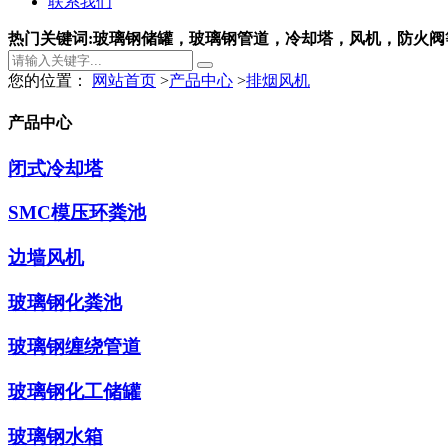
联系我们
热门关键词:玻璃钢储罐，玻璃钢管道，冷却塔，风机，防火阀
您的位置：
网站首页
>
产品中心
>
排烟风机
产品中心
闭式冷却塔
SMC模压环粪池
边墙风机
玻璃钢化粪池
玻璃钢缠绕管道
玻璃钢化工储罐
玻璃钢水箱