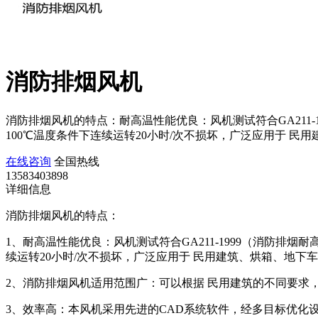
消防排烟风机
消防排烟风机的特点：耐高温性能优良：风机测试符合GA211-
100℃温度条件下连续运转20小时/次不损坏，广泛应用于 民用
在线咨询
全国热线
13583403898
详细信息
消防排烟风机的特点：
1、耐高温性能优良：风机测试符合GA211-1999（消防排
续运转20小时/次不损坏，广泛应用于 民用建筑、烘箱、地下车库
2、消防排烟风机适用范围广：可以根据 民用建筑的不同要求
3、效率高：本风机采用先进的CAD系统软件，经多目标优化